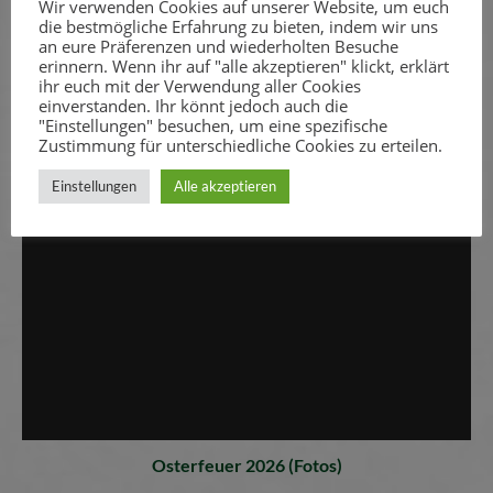
Wir verwenden Cookies auf unserer Website, um euch
die bestmögliche Erfahrung zu bieten, indem wir uns
an eure Präferenzen und wiederholten Besuche
erinnern. Wenn ihr auf "alle akzeptieren" klickt, erklärt
ihr euch mit der Verwendung aller Cookies
einverstanden. Ihr könnt jedoch auch die
"Einstellungen" besuchen, um eine spezifische
Zustimmung für unterschiedliche Cookies zu erteilen.
Einstellungen
Alle akzeptieren
Osterfeuer 2026 (Fotos)