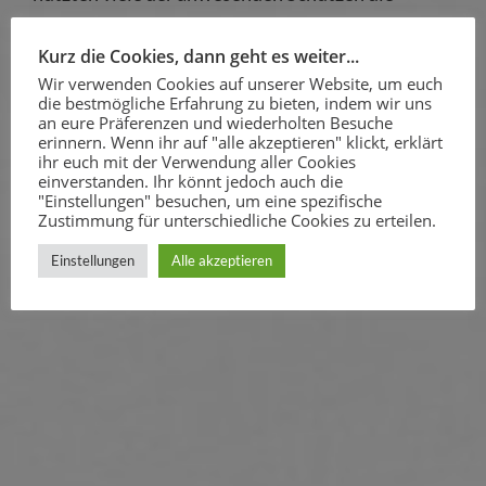
Gelegenheit zum Austausch über aktuelle
Kurz die Cookies, dann geht es weiter...
Vereinsthemen. Die Versammlung bot den
Wir verwenden Cookies auf unserer Website, um euch
Rahmen, um anstehende Aufgaben direkt
die bestmögliche Erfahrung zu bieten, indem wir uns
an eure Präferenzen und wiederholten Besuche
anzusprechen und die Weichen für die nächsten
erinnern. Wenn ihr auf "alle akzeptieren" klickt, erklärt
ihr euch mit der Verwendung aller Cookies
Monate zu stellen.
einverstanden. Ihr könnt jedoch auch die
"Einstellungen" besuchen, um eine spezifische
Zustimmung für unterschiedliche Cookies zu erteilen.
Mit dem Ende des offiziellen Teils schloss der
Einstellungen
Alle akzeptieren
Vorstand die Sitzung und leitete in den
informellen Teil des Abends über.